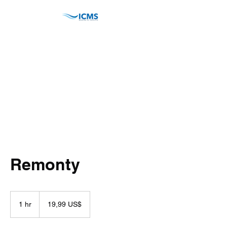
ICMS Marine Service
AB
Never Give Up!
Remonty
19,99
amerikanska
1 hr
1
19,99 US$
dollar
h